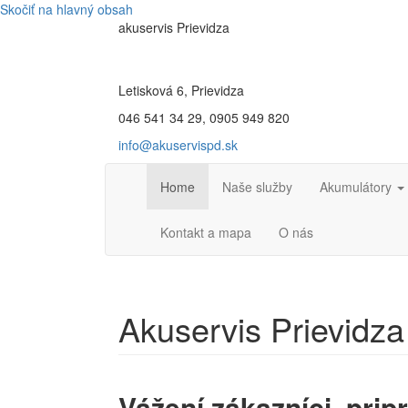
Skočiť na hlavný obsah
aku
servis
Prievidza
Letisková 6, Prievidza
046 541 34 29, 0905 949 820
info@akuservispd.sk
Home
Naše služby
Akumulátory
Kontakt a mapa
O nás
Akuservis Prievidza
Vážení zákazníci, pri